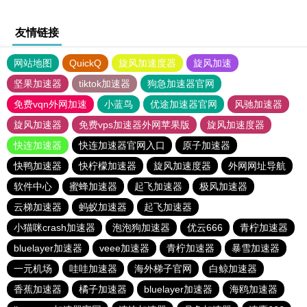
友情链接
网站地图
QuickQ
旋风加速度器
旋风加速
坚果加速器
tiktok加速器
狗急加速器官网
免费vqn外网加速
小蓝鸟
优途加速器官网
风驰加速器
旋风加速器
免费vps加速器外网苹果版
旋风加速度器
快连加速器
快连加速器官网入口
原子加速器
快鸭加速器
快柠檬加速器
旋风加速度器
外网网址导航
软件中心
蜜蜂加速器
起飞加速器
极风加速器
云梯加速器
蚂蚁加速器
起飞加速器
小猫咪crash加速器
泡泡狗加速器
优云666
青柠加速器
bluelayer加速器
veee加速器
青柠加速器
暴雪加速器
一元机场
哇哇加速器
海外梯子官网
白鲸加速器
香蕉加速器
橘子加速器
bluelayer加速器
海鸥加速器