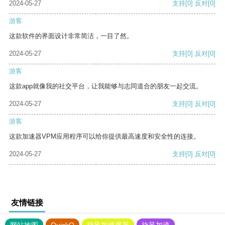
2024-05-27
支持
[0]
反对
[0]
游客
这款软件的界面设计非常简洁，一目了然。
2024-05-27
支持
[0]
反对
[0]
游客
这款app就像我的社交平台，让我能够与志同道合的朋友一起交流。
2024-05-27
支持
[0]
反对
[0]
游客
这款加速器VPM应用程序可以给你提供最高速度和安全性的连接。
2024-05-27
支持
[0]
反对
[0]
友情链接