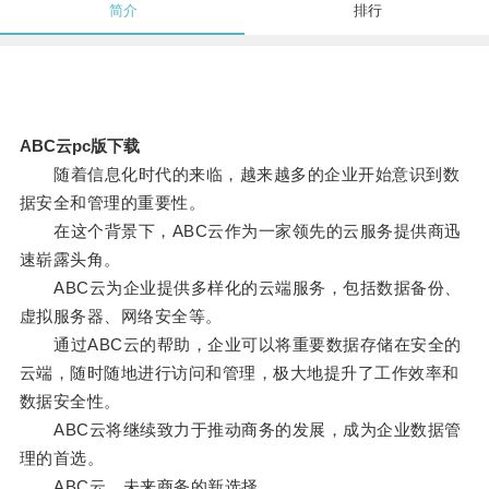
简介
排行
ABC云pc版下载
随着信息化时代的来临，越来越多的企业开始意识到数
据安全和管理的重要性。
在这个背景下，ABC云作为一家领先的云服务提供商迅
速崭露头角。
ABC云为企业提供多样化的云端服务，包括数据备份、
虚拟服务器、网络安全等。
通过ABC云的帮助，企业可以将重要数据存储在安全的
云端，随时随地进行访问和管理，极大地提升了工作效率和
数据安全性。
ABC云将继续致力于推动商务的发展，成为企业数据管
理的首选。
ABC云，未来商务的新选择。