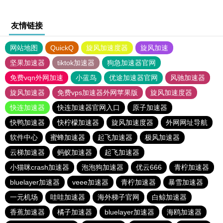
友情链接
网站地图
QuickQ
旋风加速度器
旋风加速
坚果加速器
tiktok加速器
狗急加速器官网
免费vqn外网加速
小蓝鸟
优途加速器官网
风驰加速器
旋风加速器
免费vps加速器外网苹果版
旋风加速度器
快连加速器
快连加速器官网入口
原子加速器
快鸭加速器
快柠檬加速器
旋风加速度器
外网网址导航
软件中心
蜜蜂加速器
起飞加速器
极风加速器
云梯加速器
蚂蚁加速器
起飞加速器
小猫咪crash加速器
泡泡狗加速器
优云666
青柠加速器
bluelayer加速器
veee加速器
青柠加速器
暴雪加速器
一元机场
哇哇加速器
海外梯子官网
白鲸加速器
香蕉加速器
橘子加速器
bluelayer加速器
海鸥加速器