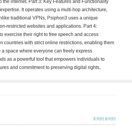
the internet. Part 3: Key Features and Functionality
xpertise. It operates using a multi-hop architecture,
Unlike traditional VPNs, Psiphon3 uses a unique
on-restricted websites and applications. Part 4:
to exercise their right to free speech and access
n countries with strict online restrictions, enabling them
be a space where everyone can freely express
ds as a powerful tool that empowers individuals to
tures and commitment to preserving digital rights,
支持
[0]
反对
[0]