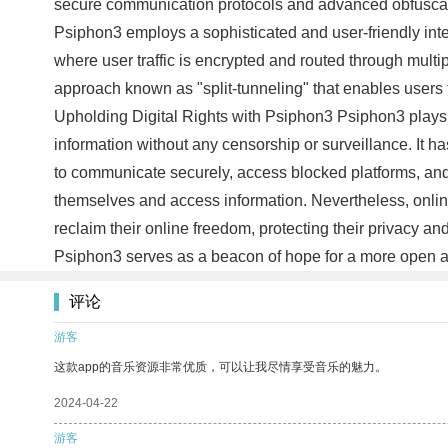
secure communication protocols and advanced obfuscation
Psiphon3 employs a sophisticated and user-friendly interf
where user traffic is encrypted and routed through mult
approach known as "split-tunneling" that enables users t
Upholding Digital Rights with Psiphon3 Psiphon3 plays a 
information without any censorship or surveillance. It has
to communicate securely, access blocked platforms, and
themselves and access information. Nevertheless, online
reclaim their online freedom, protecting their privacy an
Psiphon3 serves as a beacon of hope for a more open an
评论
游客
这款app的音乐资源非常优质，可以让我尽情享受音乐的魅力。
2024-04-22
游客