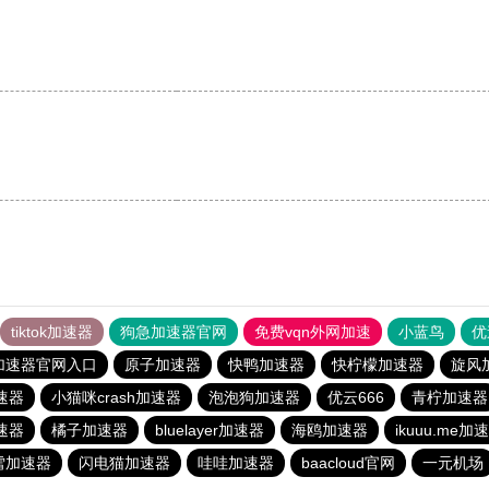
。
tiktok加速器
狗急加速器官网
免费vqn外网加速
小蓝鸟
优
加速器官网入口
原子加速器
快鸭加速器
快柠檬加速器
旋风
速器
小猫咪crash加速器
泡泡狗加速器
优云666
青柠加速器
速器
橘子加速器
bluelayer加速器
海鸥加速器
ikuuu.me
雪加速器
闪电猫加速器
哇哇加速器
baacloud官网
一元机场