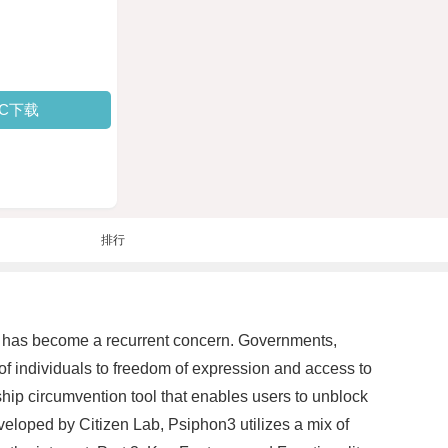
PC下载
排行
ship has become a recurrent concern. Governments,
s of individuals to freedom of expression and access to
hip circumvention tool that enables users to unblock
eveloped by Citizen Lab, Psiphon3 utilizes a mix of