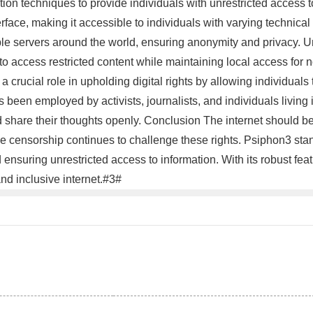
 techniques to provide individuals with unrestricted access to 
ace, making it accessible to individuals with varying technical e
iple servers around the world, ensuring anonymity and privacy. 
o access restricted content while maintaining local access for n
crucial role in upholding digital rights by allowing individuals 
 been employed by activists, journalists, and individuals living i
 share their thoughts openly. Conclusion The internet should 
 censorship continues to challenge these rights. Psiphon3 stan
d ensuring unrestricted access to information. With its robust fea
d inclusive internet.#3#