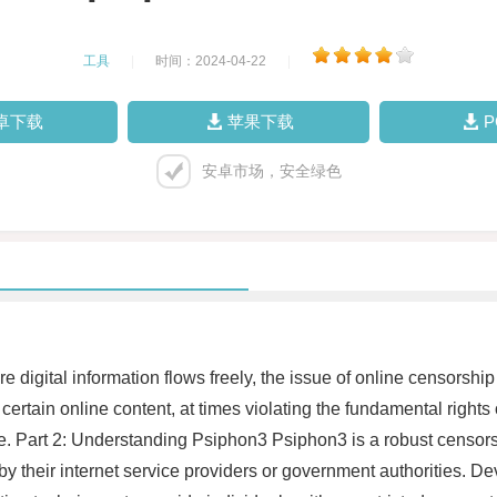
工具
|
时间：2024-04-22
|
卓下载
苹果下载
安卓市场，安全绿色
ere digital information flows freely, the issue of online censor
o certain online content, at times violating the fundamental right
e. Part 2: Understanding Psiphon3 Psiphon3 is a robust censors
 by their internet service providers or government authorities. D