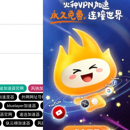
支持
[0]
反对
[0]
支持
[0]
反对
[0]
途加速器官网
风驰加速器
旋风加速器
加速度器
外网网址导航
软件中心
蜜蜂加速器
bluelayer加速器
veee加速器
青柠加速器
暴雪加速器
加速器官网
速连加速器
月兔加速器
速鹰666
元链加速器
纵云梯加速器
风驰加速器
荔枝加速器