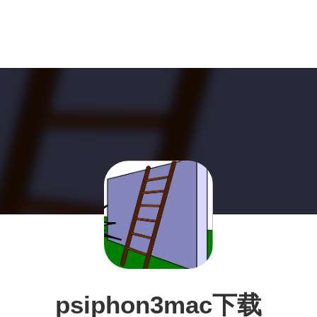
psiphon3mac下载