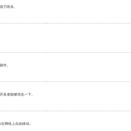
中游刃有余。
悉操作。
望开发者能够优化一下。
你在网络上自由移动。