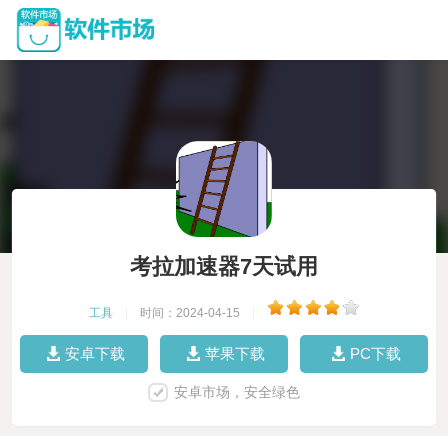
考拉加速器7天试用
工具
|
时间：2024-04-15
|
安卓下载
苹果下载
PC下载
安卓市场，安全绿色