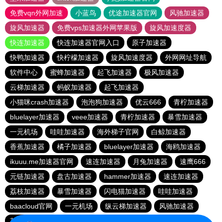
免费vqn外网加速
小蓝鸟
优途加速器官网
风驰加速器
旋风加速器
免费vps加速器外网苹果版
旋风加速度器
快连加速器
快连加速器官网入口
原子加速器
快鸭加速器
快柠檬加速器
旋风加速度器
外网网址导航
软件中心
蜜蜂加速器
起飞加速器
极风加速器
云梯加速器
蚂蚁加速器
起飞加速器
小猫咪crash加速器
泡泡狗加速器
优云666
青柠加速器
bluelayer加速器
veee加速器
青柠加速器
暴雪加速器
一元机场
哇哇加速器
海外梯子官网
白鲸加速器
香蕉加速器
橘子加速器
bluelayer加速器
海鸥加速器
ikuuu.me加速器官网
速连加速器
月兔加速器
速鹰666
元链加速器
盘古加速器
hammer加速器
速连加速器
荔枝加速器
暴雪加速器
闪电猫加速器
哇哇加速器
baacloud官网
一元机场
纵云梯加速器
风驰加速器
荔枝加速器
免费海外pvn加速器
番石榴加速器