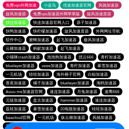
免费vqn外网加速
小蓝鸟
优途加速器官网
风驰加速器
旋风加速器
免费vps加速器外网苹果版
旋风加速度器
快连加速器
快连加速器官网入口
原子加速器
快鸭加速器
快柠檬加速器
旋风加速度器
外网网址导航
软件中心
蜜蜂加速器
起飞加速器
极风加速器
云梯加速器
蚂蚁加速器
起飞加速器
小猫咪crash加速器
泡泡狗加速器
优云666
青柠加速器
bluelayer加速器
veee加速器
青柠加速器
暴雪加速器
一元机场
哇哇加速器
海外梯子官网
白鲸加速器
香蕉加速器
橘子加速器
bluelayer加速器
海鸥加速器
ikuuu.me加速器官网
速连加速器
月兔加速器
速鹰666
元链加速器
盘古加速器
hammer加速器
速连加速器
荔枝加速器
暴雪加速器
闪电猫加速器
哇哇加速器
baacloud官网
一元机场
纵云梯加速器
风驰加速器
荔枝加速器
免费海外pvn加速器
番石榴加速器