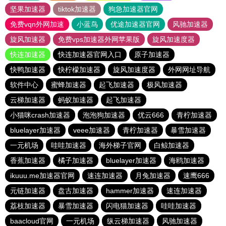
坚果加速器
tiktok加速器
狗急加速器官网
免费vqn外网加速
小蓝鸟
优途加速器官网
风驰加速器
旋风加速器
免费vps加速器外网苹果版
旋风加速度器
快连加速器
快连加速器官网入口
原子加速器
快鸭加速器
快柠檬加速器
旋风加速度器
外网网址导航
软件中心
蜜蜂加速器
起飞加速器
极风加速器
云梯加速器
蚂蚁加速器
起飞加速器
小猫咪crash加速器
泡泡狗加速器
优云666
青柠加速器
bluelayer加速器
veee加速器
青柠加速器
暴雪加速器
一元机场
哇哇加速器
海外梯子官网
白鲸加速器
香蕉加速器
橘子加速器
bluelayer加速器
海鸥加速器
ikuuu.me加速器官网
速连加速器
月兔加速器
速鹰666
元链加速器
盘古加速器
hammer加速器
速连加速器
荔枝加速器
暴雪加速器
闪电猫加速器
哇哇加速器
baacloud官网
一元机场
纵云梯加速器
风驰加速器