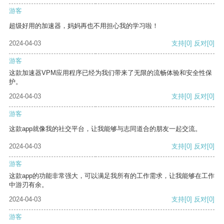
游客
超级好用的加速器，妈妈再也不用担心我的学习啦！
2024-04-03
支持
[0]
反对
[0]
游客
这款加速器VPM应用程序已经为我们带来了无限的流畅体验和安全性保
护。
2024-04-03
支持
[0]
反对
[0]
游客
这款app就像我的社交平台，让我能够与志同道合的朋友一起交流。
2024-04-03
支持
[0]
反对
[0]
游客
这款app的功能非常强大，可以满足我所有的工作需求，让我能够在工作
中游刃有余。
2024-04-03
支持
[0]
反对
[0]
游客