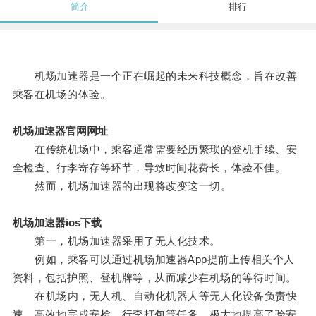
简介
排行
机场加速器是一个正在崛起的未来科技概念，旨在改善
乘客在机场的体验。
机场加速器官网网址
在传统机场中，乘客通常需要经历繁琐的登机手续、安
全检查、行李寄存等环节，导致时间花费长，体验不佳。
然而，机场加速器的出现将改变这一切。
机场加速器ios下载
第一，机场加速器采用了无人化技术。
例如，乘客可以通过机场加速器App提前上传相关个人
资料，包括护照、登机牌等，从而减少在机场的等待时间。
在机场内，无人机、自动化机器人等无人化设备负责快
速、高效地完成安检、行李打包等任务，极大地提高了验安