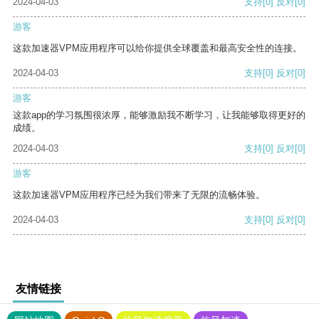
2024-04-03
支持
[0]
反对
[0]
游客
这款加速器VPM应用程序可以给你提供全球覆盖和最高安全性的连接。
2024-04-03
支持
[0]
反对
[0]
游客
这款app的学习氛围很浓厚，能够激励我不断学习，让我能够取得更好的
成绩。
2024-04-03
支持
[0]
反对
[0]
游客
这款加速器VPM应用程序已经为我们带来了无限的流畅体验。
2024-04-03
支持
[0]
反对
[0]
友情链接