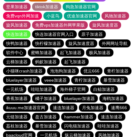
坚果加速器
tiktok加速器
狗急加速器官网
免费vqn外网加速
小蓝鸟
优途加速器官网
风驰加速器
旋风加速器
免费vps加速器外网苹果版
旋风加速度器
快连加速器
快连加速器官网入口
原子加速器
快鸭加速器
快柠檬加速器
旋风加速度器
外网网址导航
软件中心
蜜蜂加速器
起飞加速器
极风加速器
云梯加速器
蚂蚁加速器
起飞加速器
小猫咪crash加速器
泡泡狗加速器
优云666
青柠加速器
bluelayer加速器
veee加速器
青柠加速器
暴雪加速器
一元机场
哇哇加速器
海外梯子官网
白鲸加速器
香蕉加速器
橘子加速器
bluelayer加速器
海鸥加速器
ikuuu.me加速器官网
速连加速器
月兔加速器
速鹰666
元链加速器
盘古加速器
hammer加速器
速连加速器
荔枝加速器
暴雪加速器
闪电猫加速器
哇哇加速器
baacloud官网
一元机场
纵云梯加速器
风驰加速器