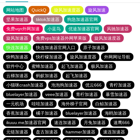
网站地图
QuickQ
旋风加速度器
旋风加速
坚果加速器
tiktok加速器
狗急加速器官网
免费vqn外网加速
小蓝鸟
优途加速器官网
风驰加速器
旋风加速器
免费vps加速器外网苹果版
旋风加速度器
快连加速器
快连加速器官网入口
原子加速器
快鸭加速器
快柠檬加速器
旋风加速度器
外网网址导航
软件中心
蜜蜂加速器
起飞加速器
极风加速器
云梯加速器
蚂蚁加速器
起飞加速器
小猫咪crash加速器
泡泡狗加速器
优云666
青柠加速器
bluelayer加速器
veee加速器
青柠加速器
暴雪加速器
一元机场
哇哇加速器
海外梯子官网
白鲸加速器
香蕉加速器
橘子加速器
bluelayer加速器
海鸥加速器
ikuuu.me加速器官网
速连加速器
月兔加速器
速鹰666
元链加速器
盘古加速器
hammer加速器
速连加速器