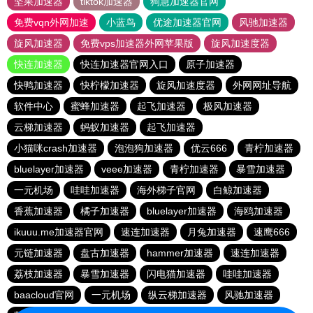
坚果加速器
tiktok加速器
狗急加速器官网
免费vqn外网加速
小蓝鸟
优途加速器官网
风驰加速器
旋风加速器
免费vps加速器外网苹果版
旋风加速度器
快连加速器
快连加速器官网入口
原子加速器
快鸭加速器
快柠檬加速器
旋风加速度器
外网网址导航
软件中心
蜜蜂加速器
起飞加速器
极风加速器
云梯加速器
蚂蚁加速器
起飞加速器
小猫咪crash加速器
泡泡狗加速器
优云666
青柠加速器
bluelayer加速器
veee加速器
青柠加速器
暴雪加速器
一元机场
哇哇加速器
海外梯子官网
白鲸加速器
香蕉加速器
橘子加速器
bluelayer加速器
海鸥加速器
ikuuu.me加速器官网
速连加速器
月兔加速器
速鹰666
元链加速器
盘古加速器
hammer加速器
速连加速器
荔枝加速器
暴雪加速器
闪电猫加速器
哇哇加速器
baacloud官网
一元机场
纵云梯加速器
风驰加速器